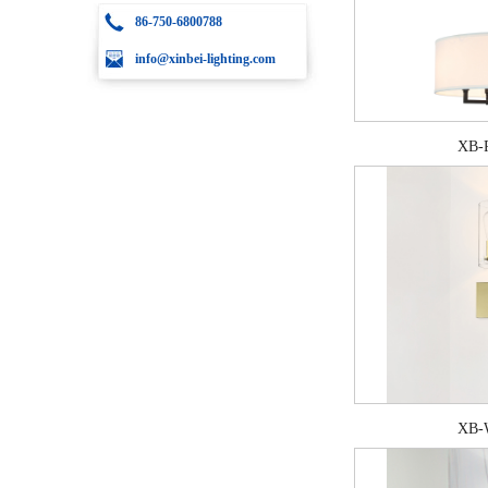
86-750-6800788
info@xinbei-lighting.com
XB-
XB-