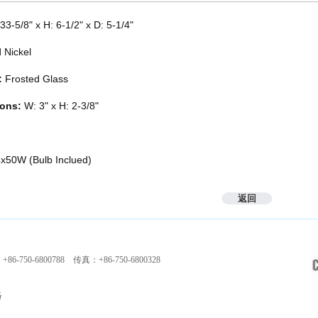
33-5/8" x H: 6-1/2" x D: 5-1/4"
 Nickel
:
Frosted Glass
ons:
W: 3" x H: 2-3/8"
x50W (Bulb Inclued)
返回
-750-6800788 传真：+86-750-6800328
络